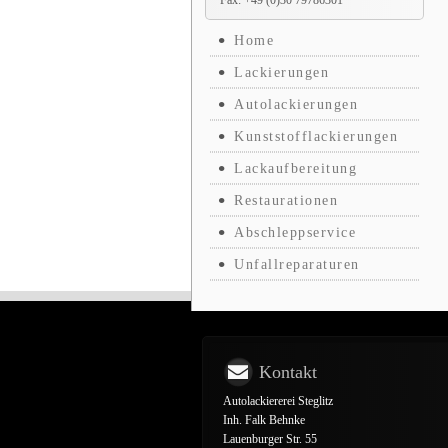
Fax: +49 (0)30 79786301
Home
Lackierungen
Autolackierungen
Kunststofflackierungen
Lackaufbereitung
Restaurationen
Abschleppservice
Unfallreparaturen
Kontakt
Autolackiererei Steglitz
Inh. Falk Behnke
Lauenburger Str. 55